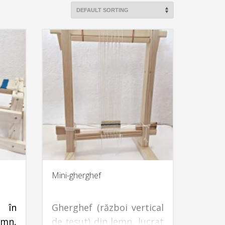
Mini-gherghef
 în
Gherghef (război vertical
emn,
de ţesut) din lemn, lucrat