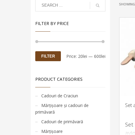
SHOWING 
FILTER BY PRICE
Price:
20lei
—
600lei
FILTER
PRODUCT CATEGORIES
Cadouri de Craciun
Set 
Mărțișoare și cadouri de
primăvară
Cadouri de primăvară
Set
Mărțișoare
avi