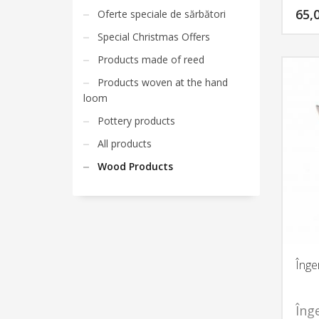
65,
At
Oferte speciale de sărbători
Sat
Special Christmas Offers
Set
Products made of reed
dif
Products woven at the hand
gân
loom
mon
Pottery products
Ult
All products
mac
Wood Products
de
ima
Este
so
co
Înge
ace
pet
În
înt