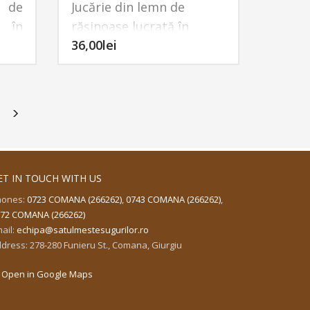
 de
Jucărie din lemn de
tor,
ă în
răşinoase lucrată în
eici.
36,00
lei
din
Atelierul de lemn
din
, ce
Satul meşteşugurilor
, ce
erie
face parte dintr-o serie
male
ce reprezintă vietăți care
sesc
traiesc în Parcul Natural
din
Comana.
Jucăria poate fi pictată
ET IN TOUCH WITH US
tată
sau păstrată în forma
hones:
0723 COMANA (266262)
,
0743 COMANA (266262)
,
orma
originală.
72 COMANA (266262)
ail:
echipa@satulmestesugurilor.ro
dress: 278-280 Funieru St., Comana, Giurgiu
 25
Open in Google Maps