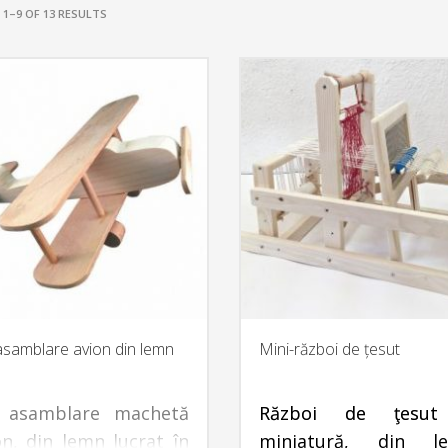
1–9 OF 13 RESULTS
asamblare avion din lemn
Mini-război de țesut
 asamblare machetă
Război de ţesut
on, din lemn lucrat în
miniatură, din l