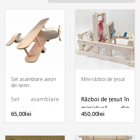
Set asamblare avion
Mini-război de țesut
din lemn
Set asamblare
Război de ţesut în
machetă avion,
miniatură, din
65,00
lei
450,00
lei
din lemn lucrat în
lemn, lucrat la
Atelierul de
Atelierul de lemn
lemn
din
Satul
din Satul