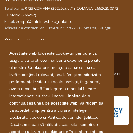
Telefoane:
0723 COMANA (266262)
,
0743 COMANA (266262)
,
0372
COMANA (266262)
Email:
echipa@satulmestesugurilor.ro
Adresa de contact: Str. Funieru nr. 278-280, Comana, Giurgiu
Deschide Google Maps
Acest site web folosește cookie-uri pentru a vă
Proiect susținut între aprilie 2014 și aprilie 2016 de către
asigura că aveți cea mai bună experiență pe site-
Guvernul Norvegiei prin Mecanismul Financiar Norvegian
ul nostru. Cookie-urile ne ajută să creăm și să
2009-2014 în cadrul domeniului de finanţare Inovare Verde în
livrăm conținut relevant, analizăm și monitorizăm
Industria din Romania.
performanțele site-ului nostru web și, în general,
avem o mai bună înțelegere a modului în care
interacționezi cu site-ul nostru. Înainte de a
continua sesiunea pe acest site web, vă rugăm să
vă acordați timp pentru a citi și a înțelege
Declaratia cookie
si
Politica de confidențialitate
.
Dacă continuați să utilizați acest site, sunteți de
acord cu utilizarea cookie-urilor în conformitate cu