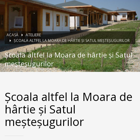
ACASĂ
ATELIERE
ȘCOALA ALTFEL LA MOARA DE HÂRTIE ȘI SATUL MEȘTEȘUGURILOR
Școala altfel la Moara de hârtie și Satul
meșteșugurilor
Școala altfel la Moara de
hârtie și Satul
meșteșugurilor