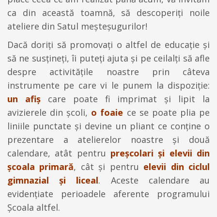
ca din această toamnă, să descoperiți noile
ateliere din Satul meșteșugurilor!
Dacă doriți să promovați o altfel de educație și
să ne susțineți, îi puteți ajuta și pe ceilalți să afle
despre activitățile noastre prin câteva
instrumente pe care vi le punem la dispoziție:
un afiș
care poate fi imprimat și lipit la
avizierele din școli,
o foaie
ce se poate plia pe
liniile punctate și devine un pliant ce conține o
prezentare a atelierelor noastre și două
calendare, atât pentru
preșcolari și elevii din
școala primară
, cât și pentru
elevii din ciclul
gimnazial și liceal
. Aceste calendare au
evidențiate perioadele aferente programului
Școala altfel.