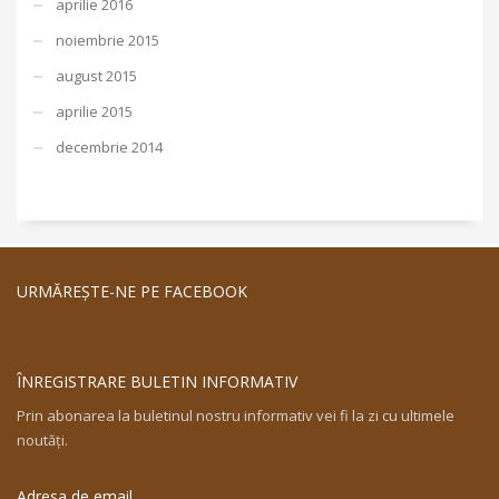
aprilie 2016
noiembrie 2015
august 2015
aprilie 2015
decembrie 2014
URMĂREŞTE-NE PE FACEBOOK
ÎNREGISTRARE BULETIN INFORMATIV
Prin abonarea la buletinul nostru informativ vei fi la zi cu ultimele
noutăţi.
Adresa de email