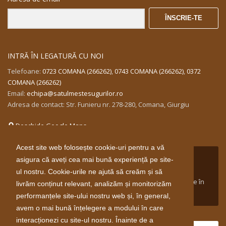
ÎNSCRIE-TE
INTRĂ ÎN LEGATURĂ CU NOI
Telefoane:
0723 COMANA (266262)
,
0743 COMANA (266262)
,
0372
COMANA (266262)
Email:
echipa@satulmestesugurilor.ro
Adresa de contact: Str. Funieru nr. 278-280, Comana, Giurgiu
Deschide Google Maps
Acest site web folosește cookie-uri pentru a vă
Proiect susținut între aprilie 2014 și aprilie 2016 de către
asigura că aveți cea mai bună experiență pe site-
Guvernul Norvegiei prin Mecanismul Financiar Norvegian
ul nostru. Cookie-urile ne ajută să creăm și să
2009-2014 în cadrul domeniului de finanţare Inovare Verde în
livrăm conținut relevant, analizăm și monitorizăm
Industria din Romania.
performanțele site-ului nostru web și, în general,
avem o mai bună înțelegere a modului în care
interacționezi cu site-ul nostru. Înainte de a