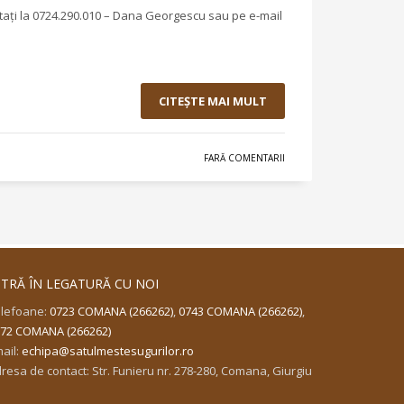
ctați la 0724.290.010 – Dana Georgescu sau pe e-mail
CITEŞTE MAI MULT
FARĂ COMENTARII
NTRĂ ÎN LEGATURĂ CU NOI
lefoane:
0723 COMANA (266262)
,
0743 COMANA (266262)
,
72 COMANA (266262)
ail:
echipa@satulmestesugurilor.ro
resa de contact: Str. Funieru nr. 278-280, Comana, Giurgiu