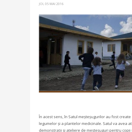
JOI, 05 MAI 2016
În acest sens, în Satul meșteșugurilor au fost create a
legumelor și a plantelor medicinale. Satul va avea at
demonstrații și ateliere de meșteșuguri pentru copii ș