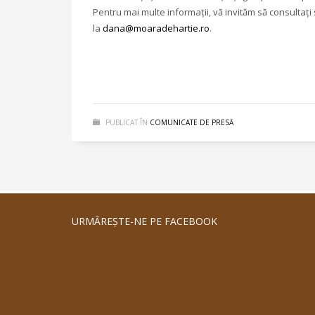
Pentru mai multe informații, vă invităm să consultați 
la
dana@moaradehartie.ro
.
PUBLICAT ÎN
COMUNICATE DE PRESĂ
URMĂREŞTE-NE PE FACEBOOK