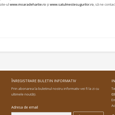
site-ul
www.moaradehartie.ro
și
www.satulmestesugurilor.ro
, să ne conta
ÎNREGISTRARE BULETIN INFORMATIV
I
Prin abonarea la buletinul nostru informativ vei fi la zi cu
Te
ultimele noutăţi.
03
Em
Ad
Adresa de email