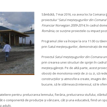
Sâmbătă, 7 mai 2016, va avea loc la Comana (
proiectului “
Satul meșteșugurilor din Comana
Financiar Norvegian 2009-2014
, în cadrul dom
România
, ce susține proiectele cu impact poz
Programul zilei va începe la ora 11.00 cu tăier
prin Satul meșteșugurilor, demonstrații de m
Proiectul
Satul meșteșugurilor din Comana
urm
prin crearea unei structuri de sprijin în cadrul
meșteșugărești. Pe de altă parte, acest proiect
obosiți de monotonia vieții de zi cu zi, să re
construcțiilor și atmosfera create, imagini di
bucurie, să le stârnească interesul, să le ofer
teliere pentru: prelucrarea lemnului, fierăria, prelucrarea stufului, olăritul,
ât o componentă de producție și vânzare, cât și una educativă, fiind un spați
i adulți.