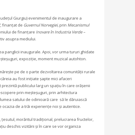
județul Giurgiu) evenimentul de inaugurare a
”
, finanțat de
Guvernul Norvegiei
, prin
Mecanismul
eniului de finanțare
Inovare în Industria Verde –
itiv asupra mediului.
ea panglicii inaugurale. Apoi, vor urma tururi ghidate
eșteșuguri, expoziție, moment muzical autohton.
ărește pe de o parte dezvoltarea comunității rurale
 căreia au fost inițiate șapte mici afaceri
 prezintă publicului larg un spațiu în care orășenii
descopere prin meșteșuguri, prin arhitectura
n lumea satului de odinioară care să le dăruiască
e ocazia de a trăi experiențe noi și autentice.
 țesutul, morăritul tradițional, prelucrarea fructelor,
u deschis vizitării și în care se vor organiza