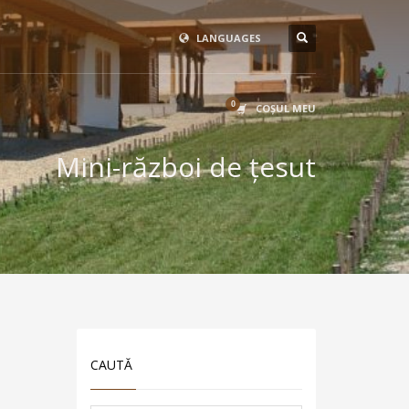
LANGUAGES
COŞUL MEU
Mini-război de țesut
CAUTĂ