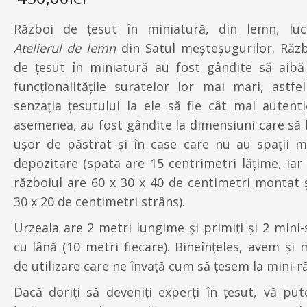
Război de ţesut în miniatură, din lemn, luc
Atelierul de lemn
din Satul meşteşugurilor. Răzb
de țesut în miniatură au fost gândite să aibă
funcționalitățile suratelor lor mai mari, astfel
senzația țesutului la ele să fie cât mai autenti
asemenea, au fost gândite la dimensiuni care să 
ușor de păstrat și în case care nu au spații m
depozitare (spata are 15 centrimetri lăţime, iar
războiul are 60 x 30 x 40 de centimetri montat ş
30 x 20 de centimetri strâns).
Urzeala are 2 metri lungime și primiţi şi 2 mini-
cu lână (10 metri fiecare). Bineînțeles, avem și
de utilizare care ne învață cum să țesem la mini-r
Dacă doriți să deveniți experți în țesut, vă pu