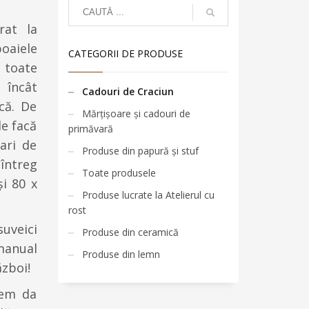
rat la
oaiele
CATEGORII DE PRODUSE
 toate
 încât
Cadouri de Craciun
că. De
Mărțișoare și cadouri de
le facă
primăvară
ari de
Produse din papură și stuf
 întreg
Toate produsele
i 80 x
Produse lucrate la Atelierul cu
rost
suveici
Produse din ceramică
 manual
Produse din lemn
ăzboi!
tem da