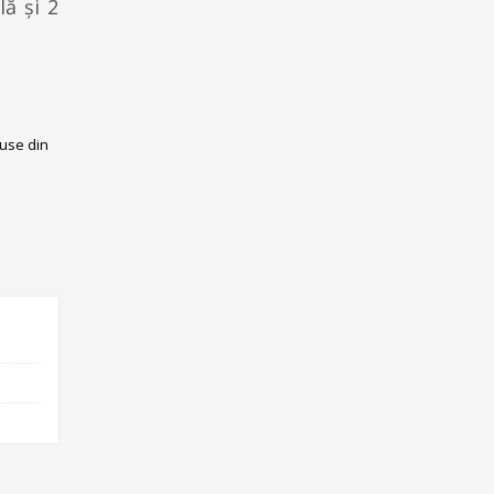
lă și 2
use din