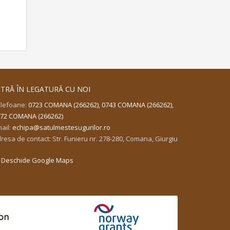
 ce
ie
care
NTRĂ ÎN LEGATURĂ CU NOI
ral
lefoane:
0723 COMANA (266262)
,
0743 COMANA (266262)
,
72 COMANA (266262)
ă
ail:
echipa@satulmestesugurilor.ro
resa de contact: Str. Funieru nr. 278-280, Comana, Giurgiu
Deschide Google Maps