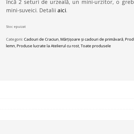
încă 2 seturi de urzeală, un mini-urzitor, o greb
mini-suveici. Detalii
aici
.
Stoc epuizat
Categorii:
Cadouri de Craciun
,
Mărțișoare și cadouri de primăvară
,
Prod
lemn
,
Produse lucrate la Atelierul cu rost
,
Toate produsele