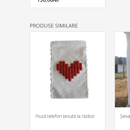
mini-războiul de țesut
realizat la
Atelierul de
lemn
din
Satul
PRODUSE SIMILARE
meșteșugurilor.
Husă telefon țesută la război
Șeva