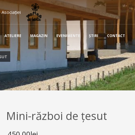
 Asociației
ATELIERE
MAGAZIN
EVENIMENTE
ŞTIRI
CONTACT
ESUT
Mini-război de țesut
450,00
lei