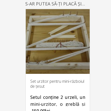
S-AR PUTEA SĂ-ȚI PLACĂ ȘI…
Set urzitor pentru mini-războiul
de țesut
Setul conține 2 urzeli, un
mini-urzitor, o greblă și
150,00
lei
încă 2 mini-suveici pentru