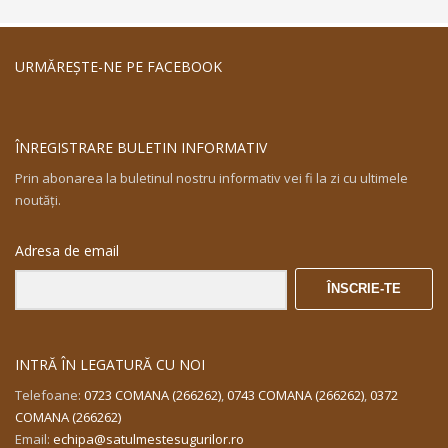
URMĂREŞTE-NE PE FACEBOOK
ÎNREGISTRARE BULETIN INFORMATIV
Prin abonarea la buletinul nostru informativ vei fi la zi cu ultimele
noutăţi.
Adresa de email
ÎNSCRIE-TE
INTRĂ ÎN LEGATURĂ CU NOI
Telefoane:
0723 COMANA (266262)
,
0743 COMANA (266262)
,
0372
COMANA (266262)
Email:
echipa@satulmestesugurilor.ro