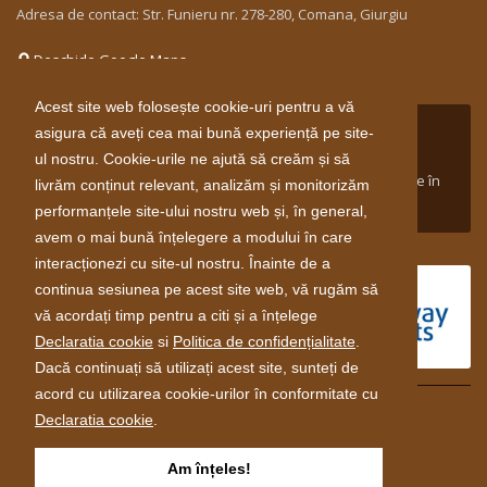
Adresa de contact: Str. Funieru nr. 278-280, Comana, Giurgiu
Deschide Google Maps
Acest site web folosește cookie-uri pentru a vă
Proiect susținut între aprilie 2014 și aprilie 2016 de către
asigura că aveți cea mai bună experiență pe site-
Guvernul Norvegiei prin Mecanismul Financiar Norvegian
ul nostru. Cookie-urile ne ajută să creăm și să
2009-2014 în cadrul domeniului de finanţare Inovare Verde în
livrăm conținut relevant, analizăm și monitorizăm
Industria din Romania.
performanțele site-ului nostru web și, în general,
avem o mai bună înțelegere a modului în care
interacționezi cu site-ul nostru. Înainte de a
continua sesiunea pe acest site web, vă rugăm să
vă acordați timp pentru a citi și a înțelege
Declaratia cookie
si
Politica de confidențialitate
.
Dacă continuați să utilizați acest site, sunteți de
acord cu utilizarea cookie-urilor în conformitate cu
Declaratia cookie
.
© 2026 Toate drepturile rezervate.
Am înțeles!
Politică de confidenţialitate
Termeni si condiţii