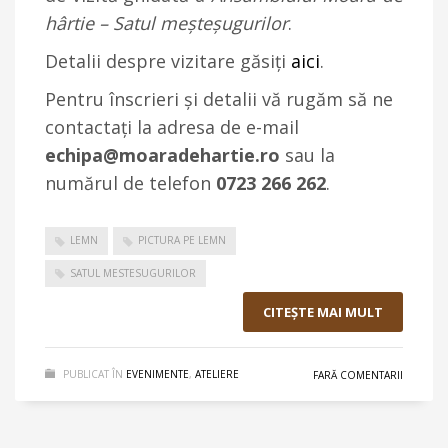
hârtie – Satul meșteșugurilor
.
Detalii despre vizitare găsiți
aici
.
Pentru înscrieri şi detalii vă rugăm să ne
contactați la adresa de e-mail
echipa@moaradehartie.ro
sau la
numărul de telefon
0723 266 262
.
LEMN
PICTURA PE LEMN
SATUL MESTESUGURILOR
CITEŞTE MAI MULT
PUBLICAT ÎN
EVENIMENTE
,
ATELIERE
FARĂ COMENTARII