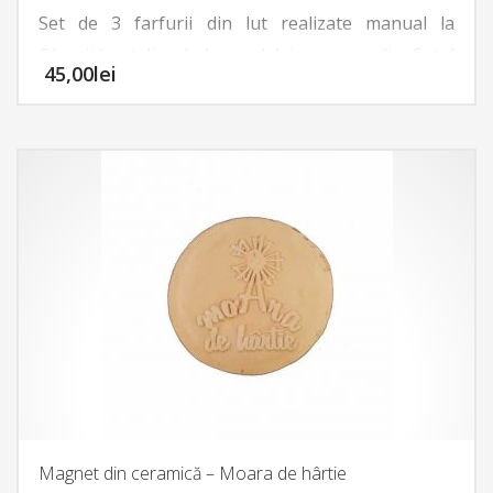
Set de 3 farfurii din lut realizate manual la
Olarniţă, atelierul de modelaj ceramic din Satul
45,00
lei
Meşteşugurilor. Acestea pot fi pictate de către
copii, oferindu-le oportunitatea de a se exprima în
mod creativ şi de a experimenta lucrul cu obiecte
din materiale naturale, realizate de meşteşugari.
Toate cele 3 farfurii sunt prevăzute pe spate cu
sistem ce permite agăţarea lor pe perete.
Diametrul unei farfurii este de 15,5 centimetri.
Magnet din ceramică – Moara de hârtie