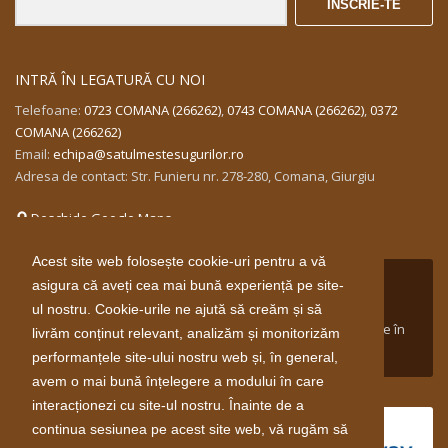
ÎNSCRIE-TE
INTRĂ ÎN LEGATURĂ CU NOI
Telefoane:
0723 COMANA (266262)
,
0743 COMANA (266262)
,
0372
COMANA (266262)
Email:
echipa@satulmestesugurilor.ro
Adresa de contact: Str. Funieru nr. 278-280, Comana, Giurgiu
Deschide Google Maps
Acest site web folosește cookie-uri pentru a vă
Proiect susținut între aprilie 2014 și aprilie 2016 de către
asigura că aveți cea mai bună experiență pe site-
Guvernul Norvegiei prin Mecanismul Financiar Norvegian
ul nostru. Cookie-urile ne ajută să creăm și să
2009-2014 în cadrul domeniului de finanţare Inovare Verde în
livrăm conținut relevant, analizăm și monitorizăm
Industria din Romania.
performanțele site-ului nostru web și, în general,
avem o mai bună înțelegere a modului în care
interacționezi cu site-ul nostru. Înainte de a
continua sesiunea pe acest site web, vă rugăm să