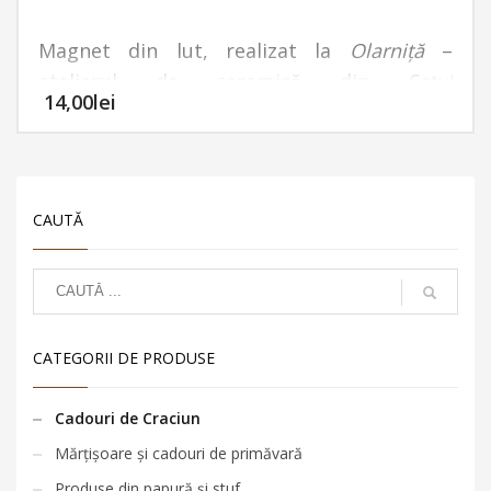
Magnet din lut, realizat la
Olarniță
–
atelierul de ceramică din
Satul
14,00
lei
meșteșugurilor din Comana
. Fiind modelat
manual, fiecare magnet este unicat.
*Taxa de livrare este 25 de lei.
CAUTĂ
CATEGORII DE PRODUSE
Cadouri de Craciun
Mărțișoare și cadouri de primăvară
Produse din papură și stuf