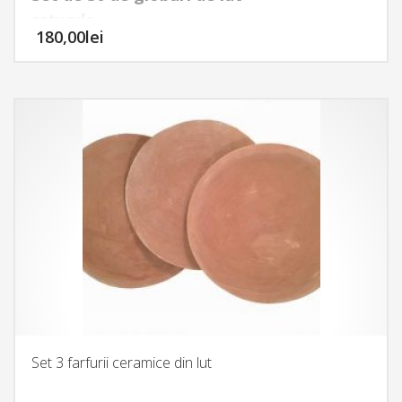
rotunde
180,00
lei
,
realizate manual la
Olarniţă
, atelierul de
ceramică din Satul meşteşugurilor din
Comana.
Setul este potrivit pentru activităţi creative
cu clase sau grupe de elevi.
Set 3 farfurii ceramice din lut