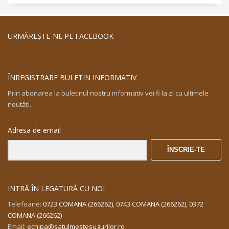
URMĂREŞTE-NE PE FACEBOOK
ÎNREGISTRARE BULETIN INFORMATIV
Prin abonarea la buletinul nostru informativ vei fi la zi cu ultimele
noutăţi.
Adresa de email
ÎNSCRIE-TE
INTRĂ ÎN LEGATURĂ CU NOI
Telefoane:
0723 COMANA (266262)
,
0743 COMANA (266262)
,
0372
COMANA (266262)
Email:
echipa@satulmestesugurilor.ro