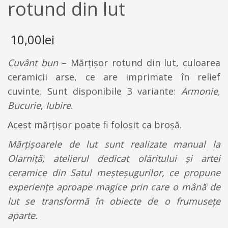
rotund din lut
10,00
lei
Cuvânt bun
– Mărţişor rotund din lut, culoarea
ceramicii arse, ce are imprimate în relief
cuvinte. Sunt disponibile 3 variante:
Armonie
,
Bucurie
,
Iubire
.
Acest mărţişor poate fi folosit ca broşă.
Mărţişoarele de lut sunt realizate manual la
Olarniță, atelierul dedicat olăritului și artei
ceramice din Satul meșteșugurilor, ce propune
experiențe aproape magice prin care o mână de
lut se transformă în obiecte de o frumusețe
aparte.