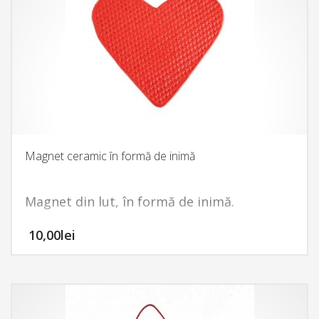
Magnet ceramic în formă de inimă
Magnet din lut, în formă de inimă.
Comanda minimă este de 5 exemplare.
10,00
lei
*Tariful de livrare este 25 de lei.