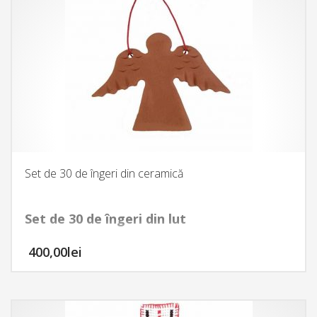
Set de 30 de îngeri din ceramică
Set de 30 de îngeri din lut
,
400,00
lei
realizaţi manual la
Olarniţă
, atelierul de
ceramică din Satul meşteşugurilor din
Comana. Fiind realizaţi manual, fiecare