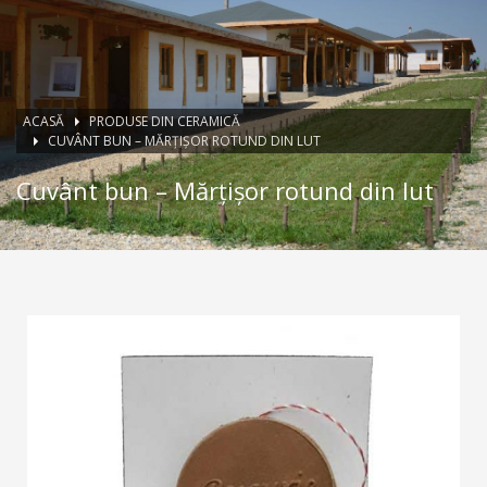
ACASĂ
PRODUSE DIN CERAMICĂ
CUVÂNT BUN – MĂRȚIȘOR ROTUND DIN LUT
Cuvânt bun – Mărțișor rotund din lut