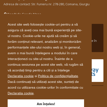
Adresa de contact: Str. Funieru nr. 278-280, Comana, Giurgiu
Deschide Google Maps
Acest site web folosește cookie-uri pentru a vă
Proiect susținut între aprilie 2014 și aprilie 2016 de către
asigura că aveți cea mai bună experiență pe site-
Guvernul Norvegiei prin Mecanismul Financiar Norvegian
ul nostru. Cookie-urile ne ajută să creăm și să
2009-2014 în cadrul domeniului de finanţare Inovare Verde în
livrăm conținut relevant, analizăm și monitorizăm
Industria din Romania.
performanțele site-ului nostru web și, în general,
avem o mai bună înțelegere a modului în care
interacționezi cu site-ul nostru. Înainte de a
continua sesiunea pe acest site web, vă rugăm să
vă acordați timp pentru a citi și a înțelege
Declaratia cookie
si
Politica de confidențialitate
.
Dacă continuați să utilizați acest site, sunteți de
acord cu utilizarea cookie-urilor în conformitate cu
Declaratia cookie
.
© 2026 Toate drepturile rezervate.
Am înțeles!
Politică de confidenţialitate
Termeni si condiţii