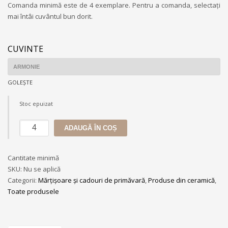
Comanda minimă este de 4 exemplare. Pentru a comanda, selectați
mai întâi cuvântul bun dorit.
CUVINTE
GOLEȘTE
Stoc epuizat
Cantitate
ADAUGĂ ÎN COȘ
Cuvânt
bun
Cantitate minimă
-
SKU:
Nu se aplică
Mărțișor
Categorii:
Mărțișoare și cadouri de primăvară
,
Produse din ceramică
,
rotund
Toate produsele
din
lut