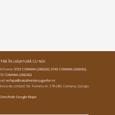
NTRĂ ÎN LEGATURĂ CU NOI
lefoane:
0723 COMANA (266262)
,
0743 COMANA (266262)
,
72 COMANA (266262)
ail:
echipa@satulmestesugurilor.ro
resa de contact: Str. Funieru nr. 278-280, Comana, Giurgiu
Deschide Google Maps