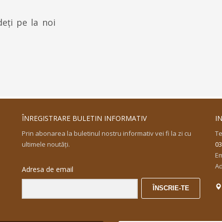
eți pe la noi
ÎNREGISTRARE BULETIN INFORMATIV
I
Prin abonarea la buletinul nostru informativ vei fi la zi cu
Te
ultimele noutăţi.
03
Em
Ad
Adresa de email
ÎNSCRIE-TE