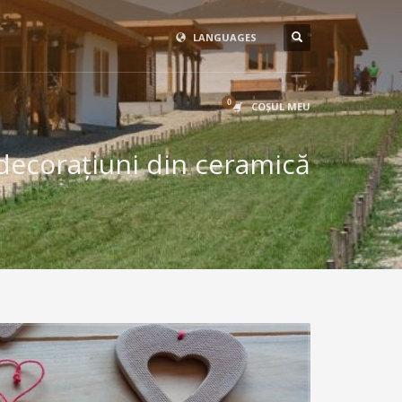
LANGUAGES
COŞUL MEU
 decorațiuni din ceramică