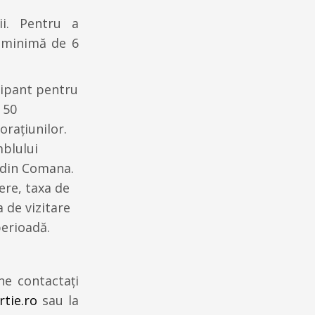
ii. Pentru a
a minimă de 6
cipant pentru
 50
orațiunilor.
mblului
 din Comana.
iere, taxa de
a de vizitare
perioadă.
ne contactați
tie.ro
sau la