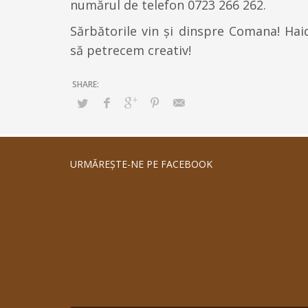
numărul de telefon 0723 266 262.
Sărbătorile vin și dinspre Comana! Haid
să petrecem creativ!
URMĂREŞTE-NE PE FACEBOOK