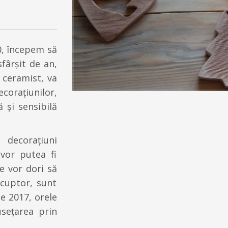
0, începem să
fârșit de an,
 ceramist, va
corațiunilor,
 și sensibilă
 decorațiuni
vor putea fi
re vor dori să
 cuptor, sunt
ie 2017, orele
sețarea prin