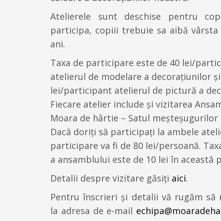
Atelierele sunt deschise pentru cop
participa, copiii trebuie sa aibă vârst
ani.
Taxa de participare este de 40 lei/parti
atelierul de modelare a decorațiunilor și
lei/participant atelierul de pictură a dec
Fiecare atelier include și vizitarea Ansa
Moara de hârtie – Satul meșteșugurilor
Dacă doriți să participați la ambele atel
participare va fi de 80 lei/persoană. Tax
a ansamblului este de 10 lei în această 
Detalii despre vizitare găsiți
aici
.
Pentru înscrieri şi detalii vă rugăm să 
la adresa de e-mail
echipa@moaradehar