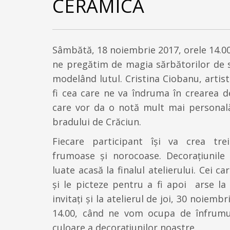
CERAMICĂ
Sâmbătă, 18 noiembrie 2017, orele 14.0
ne pregătim de magia sărbătorilor de s
modelând lutul. Cristina Ciobanu, artist
fi cea care ne va îndruma în crearea de
care vor da o notă mult mai personală
bradului de Crăciun.
Fiecare participant își va crea trei
frumoase și norocoase. Decorațiunile 
luate acasă la finalul atelierului. Cei ca
și le picteze pentru a fi apoi arse la
invitați și la atelierul de joi, 30 noiembr
14.00, când ne vom ocupa de înfrumu
culoare a decorațiunilor noastre.