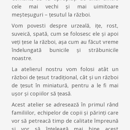
cele mai vechi şi mai uimitoare
meşteşuguri – țesutul la război.
Vom povesti despre urzeală, iţe, rost,
suveică, spată, cum se folosesc ele și apoi
veți ţese la război, aşa cum au făcut vreme
îndelungată bunicile şi străbunicile
noastre.
La atelierul nostru vom folosi atât un
război de țesut tradițional, cât și un război
de țesut în miniatură, pentru a le fi mai
ușor și copiilor să țeasă.
Acest atelier se adresează în primul rând
familiilor, echipelor de copii şi părinţi care
vor să petreacă timp de calitate împreună
și vor să înțeleagă mai bine acest