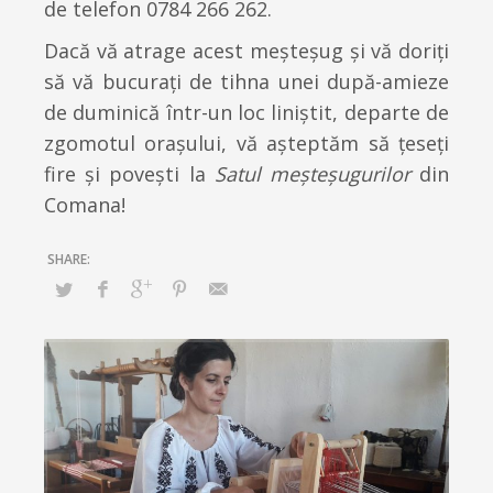
de telefon 0784 266 262.
Dacă vă atrage acest meșteșug și vă doriți
să vă bucuraţi de tihna unei după-amieze
de duminică într-un loc liniştit, departe de
zgomotul oraşului, vă aşteptăm să ţeseți
fire și poveşti la
Satul meșteșugurilor
din
Comana!