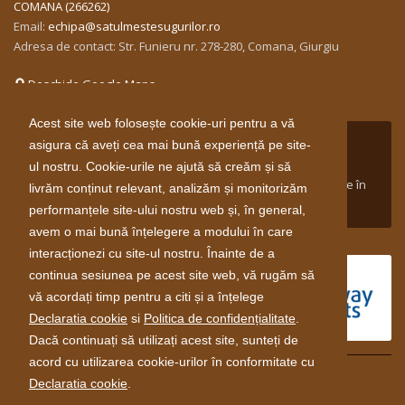
COMANA (266262)
Email:
echipa@satulmestesugurilor.ro
Adresa de contact: Str. Funieru nr. 278-280, Comana, Giurgiu
Deschide Google Maps
Acest site web folosește cookie-uri pentru a vă
Proiect susținut între aprilie 2014 și aprilie 2016 de către
asigura că aveți cea mai bună experiență pe site-
Guvernul Norvegiei prin Mecanismul Financiar Norvegian
ul nostru. Cookie-urile ne ajută să creăm și să
2009-2014 în cadrul domeniului de finanţare Inovare Verde în
livrăm conținut relevant, analizăm și monitorizăm
Industria din Romania.
performanțele site-ului nostru web și, în general,
avem o mai bună înțelegere a modului în care
interacționezi cu site-ul nostru. Înainte de a
continua sesiunea pe acest site web, vă rugăm să
vă acordați timp pentru a citi și a înțelege
Declaratia cookie
si
Politica de confidențialitate
.
Dacă continuați să utilizați acest site, sunteți de
acord cu utilizarea cookie-urilor în conformitate cu
Declaratia cookie
.
© 2026 Toate drepturile rezervate.