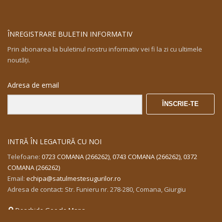
ÎNREGISTRARE BULETIN INFORMATIV
Prin abonarea la buletinul nostru informativ vei fi la zi cu ultimele
noutăţi.
Adresa de email
ÎNSCRIE-TE
INTRĂ ÎN LEGATURĂ CU NOI
Telefoane:
0723 COMANA (266262)
,
0743 COMANA (266262)
,
0372
COMANA (266262)
Email:
echipa@satulmestesugurilor.ro
Adresa de contact: Str. Funieru nr. 278-280, Comana, Giurgiu
Deschide Google Maps